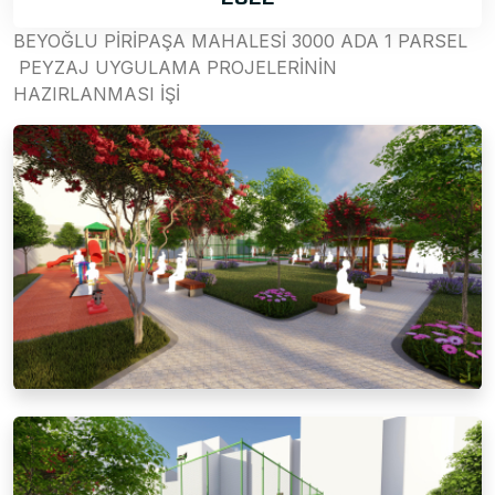
BEYOĞLU PİRİPAŞA MAHALESİ 3000 ADA 1 PARSEL
PEYZAJ UYGULAMA PROJELERİNİN
HAZIRLANMASI İŞİ